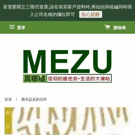
若需要開立三聯式發票,請在填寫客戶資料時,將抬頭與統編同時填
入公司名稱的欄位即可
貼心提醒
選單
購物車
›
首頁
雞毛蒜皮的信仰