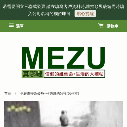
若需要開立三聯式發票,請在填寫客戶資料時,將抬頭與統編同時填
入公司名稱的欄位即可
貼心提醒
選單
購物車
›
首頁
把難處變為優勢--作蹣跚的領袖(習作本)