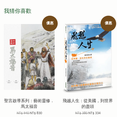
我猜你喜歡
優惠
優惠
聖言啟導系列：藝術靈修．
飛越人生：從美國，到世界
馬太福音
的盡頭
NT$ 940
NT$ 830
NT$ 380
NT$ 334