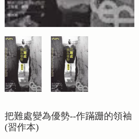
把難處變為優勢--作蹣跚的領袖
(習作本)