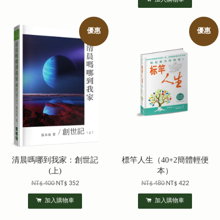
優惠
優惠
清晨嗎哪到我家：創世記
標竿人生（40+2簡體輕便
(上)
本）
NT$ 400
NT$ 352
NT$ 480
NT$ 422
加入購物車
加入購物車