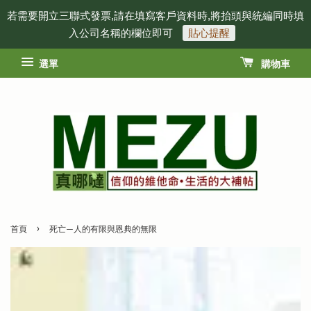
若需要開立三聯式發票,請在填寫客戶資料時,將抬頭與統編同時填
入公司名稱的欄位即可
貼心提醒
選單
購物車
›
首頁
死亡—人的有限與恩典的無限