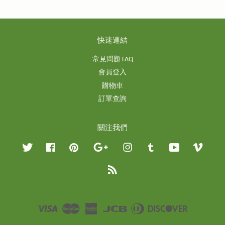
快速連結
常見問題 FAQ
會員登入
購物車
訂單查詢
關注我們
Twitter
Facebook
Pinterest
Google
Instagram
Tumblr
YouTube
Vimeo
RSS
Visa
Master
American
JCB
Diners
Discover
Express
Club