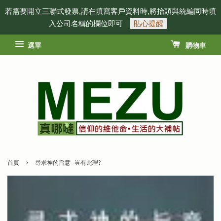
若需要開立三聯式發票,請在填寫客戶資料時,將抬頭與統編同時填
入公司名稱的欄位即可
貼心提醒
選單
購物車
›
首頁
尋求神的旨意--豈有此理?