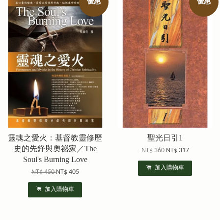
優惠
優惠
靈魂之愛火：基督教靈修歷
聖光日引1
史的先鋒與奧祕家／The
NT$ 360
NT$ 317
Soul's Burning Love
加入購物車
NT$ 450
NT$ 405
加入購物車