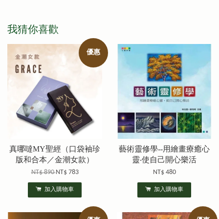
我猜你喜歡
優惠
真哪噠MY聖經（口袋袖珍
藝術靈修學--用繪畫療癒心
版和合本／金潮女款）
靈‧使自己開心樂活
NT$ 890
NT$ 783
NT$ 480
加入購物車
加入購物車