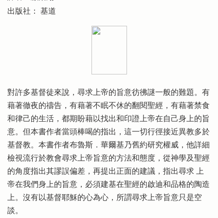
出版社： 基道
對許多基督徒來說，尋求上帝的旨意彷彿謎一般的難題。有
藉著徹夜的禱告，有藉著不眠不休的翻閱聖經，有藉著禁食
和律己的生活，都期盼藉以找出和印證上帝在自己身上的旨
意。但本書作者當頭棒喝的指出，這一切行徑接近異教多於
基督教。本書作者布魯斯．華爾基乃舊約研究權威，他詳細
檢視流行於教會尋求上帝旨意的方法和態度，從神學及聖經
的角度指出其謬誤偏差，再提出正面的建議，指出尋求 上
帝在我們身上的旨意，必須建基在聖經的啟迪和品格的陶造
上。沒有以基督耶穌的心為心，所謂尋求上帝旨意只是空
談。