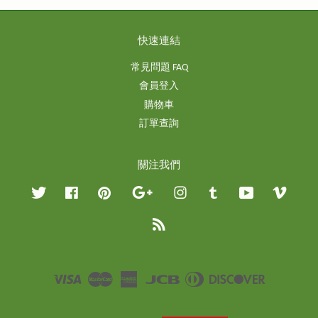
快速連結
常見問題 FAQ
會員登入
購物車
訂單查詢
關注我們
Twitter
Facebook
Pinterest
Google
Instagram
Tumblr
YouTube
Vimeo
RSS
Visa
Master
American
JCB
Diners
Discover
Express
Club