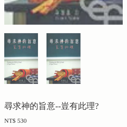
尋求神的旨意--豈有此理?
NT$ 530