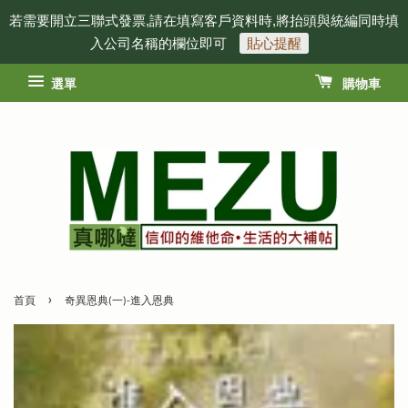
若需要開立三聯式發票,請在填寫客戶資料時,將抬頭與統編同時填
入公司名稱的欄位即可
貼心提醒
選單
購物車
›
首頁
奇異恩典(一)-進入恩典