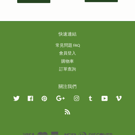
快速連結
常見問題 FAQ
會員登入
購物車
訂單查詢
關注我們
Twitter
Facebook
Pinterest
Google
Instagram
Tumblr
YouTube
Vimeo
RSS
Visa
Master
American
JCB
Diners
Discover