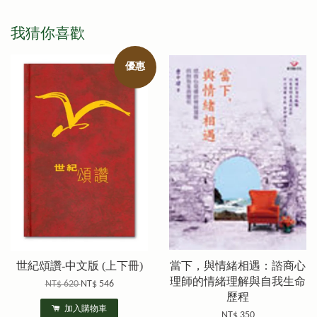
我猜你喜歡
優惠
世紀頌讚-中文版 (上下冊)
當下，與情緒相遇：諮商心
理師的情緒理解與自我生命
NT$ 620
NT$ 546
歷程
加入購物車
NT$ 350