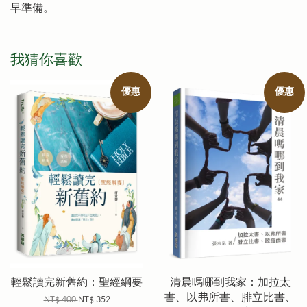
早準備。
我猜你喜歡
優惠
優惠
輕鬆讀完新舊約：聖經綱要
清晨嗎哪到我家：加拉太
書、以弗所書、腓立比書、
NT$ 400
NT$ 352