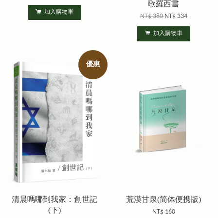
歌羅西書
加入購物車
NT$ 380
NT$ 334
加入購物車
優惠
清晨嗎哪到我家：創世記
荒漠甘泉(简体便携版)
(下)
NT$ 160