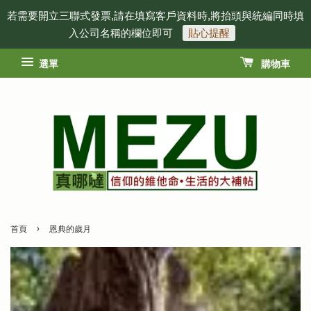
若需要開立三聯式發票,請在填寫客戶資料時,將抬頭與統編同時填
入公司名稱的欄位即可
貼心提醒
選單
購物車
›
首頁
恩典的歲月