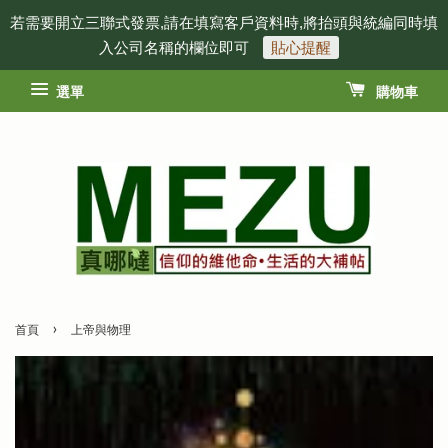
若需要開立三聯式發票,請在填寫客戶資料時,將抬頭與統編同時填
入公司名稱的欄位即可
貼心提醒
選單
購物車
›
首頁
上帝與物理