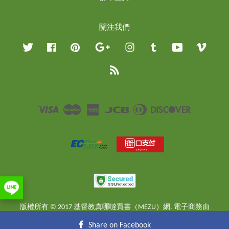
關注我們
Twitter
Facebook
Pinterest
Google
Instagram
Tumblr
YouTube
Vimeo
RSS
Visa
Master
American
JCB
Diners
Discover
Express
Club
版權所有 © 2017 基督教真哪噠買書（MEZU）網. 電子商務由
EasyStore
提供
Share on Facebook