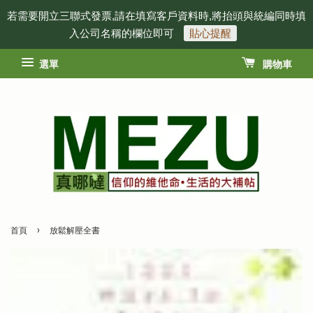
若需要開立三聯式發票,請在填寫客戶資料時,將抬頭與統編同時填
入公司名稱的欄位即可
貼心提醒
選單
購物車
›
首頁
放鬆解壓全書