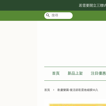
若需要開立三聯
搜尋
首頁
新品上架
注目優惠
›
首頁
歡慶樂園-復活節彩蛋收縮膜50入