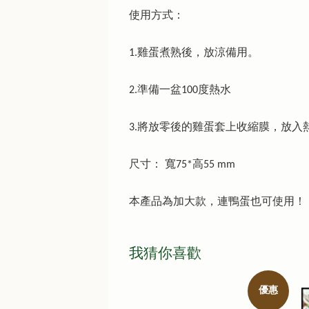
使用方式：
1.雞蛋煮熟後，放涼備用。
2.準備一盆100度熱水
3.將放零後的雞蛋套上收縮膜，放入
尺寸： 寬75*高55 mm
本產品為加大款，連鴨蛋也可使用！
我猜你喜歡
優惠