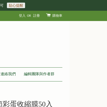
即可
貼心提醒
登入
OR
註冊
購物車
連絡我們
編輯團隊與作者群
節彩蛋收縮膜50入