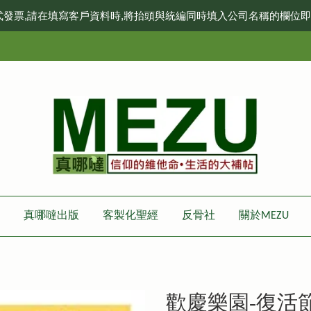
式發票,請在填寫客戶資料時,將抬頭與統編同時填入公司名稱的欄位
真哪噠出版
客製化聖經
反骨社
關於MEZU
歡慶樂園-復活