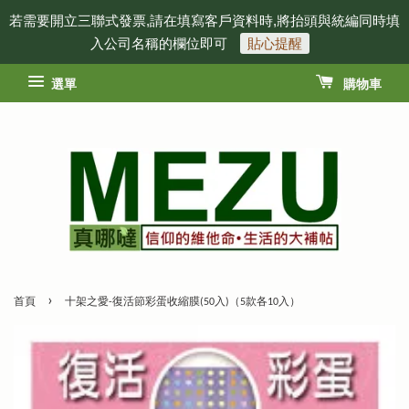
若需要開立三聯式發票,請在填寫客戶資料時,將抬頭與統編同時填
入公司名稱的欄位即可
貼心提醒
選單
購物車
›
首頁
十架之愛-復活節彩蛋收縮膜(50入)（5款各10入）