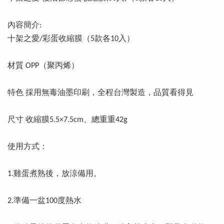
內容簡介:
十架之愛/彩蛋收縮膜（5款各10入）
材質 OPP（聚丙烯）
特色 採用無毒油墨印刷，全程台灣製造，品質看得見
尺寸 收縮膜5.5×7.5cm、總重重42g
使用方式：
1.雞蛋煮熟後，放涼備用。
2.準備一盆100度熱水