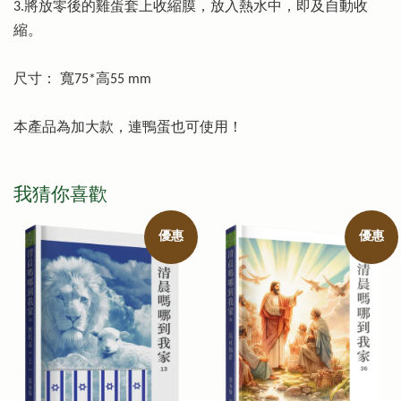
3.將放零後的雞蛋套上收縮膜，放入熱水中，即及自動收
縮。
尺寸： 寬75*高55 mm
本產品為加大款，連鴨蛋也可使用！
我猜你喜歡
優惠
優惠