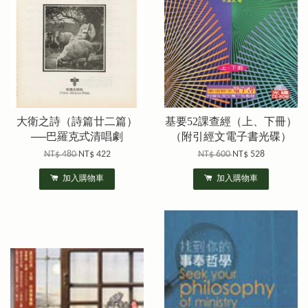
大衛之詩（詩篇廿二篇）
基要52課查經（上、下冊）
──巴羅克式清唱劇
（附引經文電子書光碟）
NT$ 480
NT$ 422
NT$ 600
NT$ 528
加入購物車
加入購物車