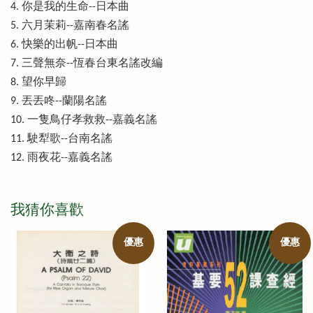
4. 你是我的生命--日本曲
5. 六月茉莉--嘉南春名謠
6. 快樂的出帆--日本曲
7. 三聲無奈--恆春台東名謠改編
8. 望你早歸
9. 丟丟咚--蘭陽名謠
10. 一隻鳥仔孝救救--嘉義名謠
11. 駛犁歌--台南名謠
12. 雨夜花--嘉義名謠
我猜你喜歡
優惠
優惠