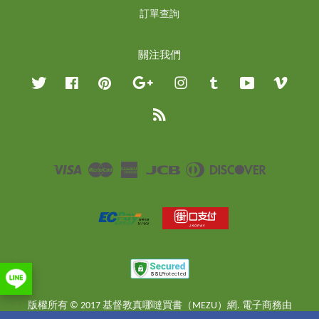
訂單查詢
關注我們
Twitter
Facebook
Pinterest
Google
Instagram
Tumblr
YouTube
Vimeo
RSS
Visa
Master
American
JCB
Diners
Discover
Express
Club
版權所有 © 2017 基督教真哪噠買書（MEZU）網. 電子商務由