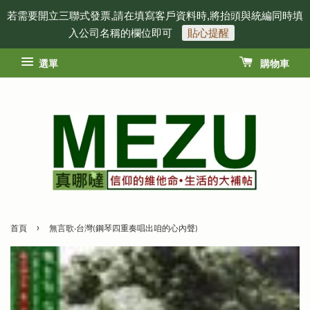
若需要開立三聯式發票,請在填寫客戶資料時,將抬頭與統編同時填
入公司名稱的欄位即可
貼心提醒
選單
購物車
›
首頁
無言歌‧台灣(鋼琴四重奏唱出咱的心內聲)