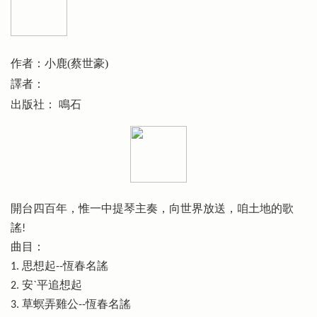
作者：小鹿(蔡世豪)
譯者：
出版社： 鳴石
開台四百年，惟一中提琴主奏，向世界放送，咱土地的歌
謠!
曲目：
1. 思想起--恆春名謠
2. 安`平追想起
3. 草螟弄雞公--恆春名謠