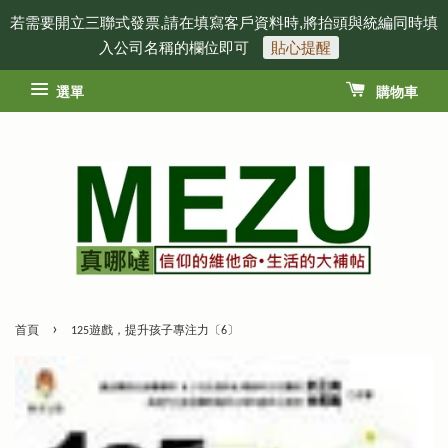
若需要開立三聯式發票,請在填寫客戶資料時,將抬頭與統編同時填
入公司名稱的欄位即可
貼心提醒
選單
購物車
›
首頁
125遊戲，提升孩子專注力〔6〕