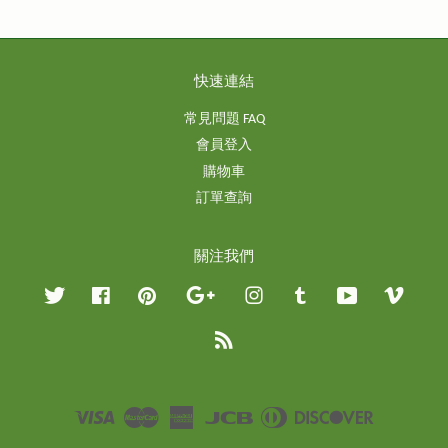
快速連結
常見問題 FAQ
會員登入
購物車
訂單查詢
關注我們
Twitter
Facebook
Pinterest
Google
Instagram
Tumblr
YouTube
Vimeo
RSS
Visa
Master
American
JCB
Diners
Discover
Express
Club