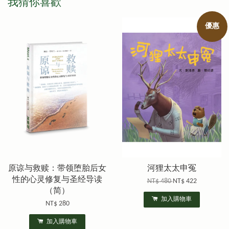
我猜你喜歡
優惠
原谅与救赎：带领堕胎后女
河狸太太申冤
性的心灵修复与圣经导读
NT$ 480
NT$ 422
（简）
加入購物車
NT$ 280
加入購物車