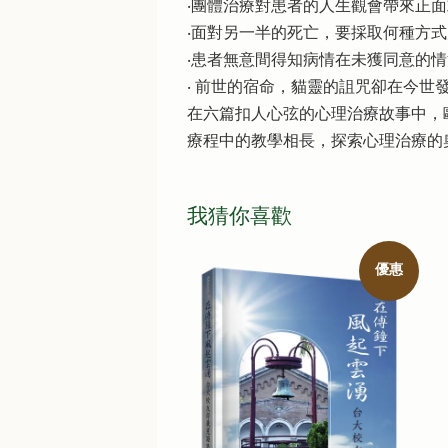
‧團體治療對患者的人生觀會帶來正
‧面對另一半的死亡，要採取何種方
‧患者無意間得知病情在未獲同意的
‧ 前世的宿命，貓靈的詛咒卻在今世
在六篇扣人心弦的心理治療故事中，
療程中的教學相長，探索心理治療的
我猜你喜歡
優惠