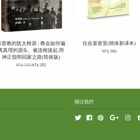
基督教的犹太根源 : 教会如何偏
住在基督里(簡体新译本)
离真理的源头、被连根拔起,而
NT$ 360
神正指明回家之路(简体版)
NT$ 320
NT$ 282
關注我們
Twitter
Facebook
Pinterest
Google
Inst