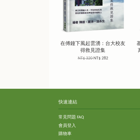
在傅鐘下風起雲湧：台大校友
得救見證集
NT$ 320
NT$ 282
快速連結
常見問題 FAQ
會員登入
購物車