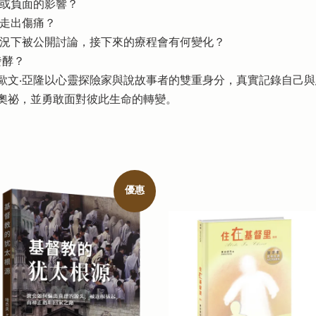
面或負面的影響？
式走出傷痛？
情況下被公開討論，接下來的療程會有何變化？
發酵？
歐文‧亞隆以心靈探險家與說故事者的雙重身分，真實記錄自己
奧祕，並勇敢面對彼此生命的轉變。
優惠