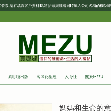
式發票,請在填寫客戶資料時,將抬頭與統編同時填入公司名稱的欄位
真哪噠出版
客製化聖經
反骨社
關於MEZU
媽媽和生命的