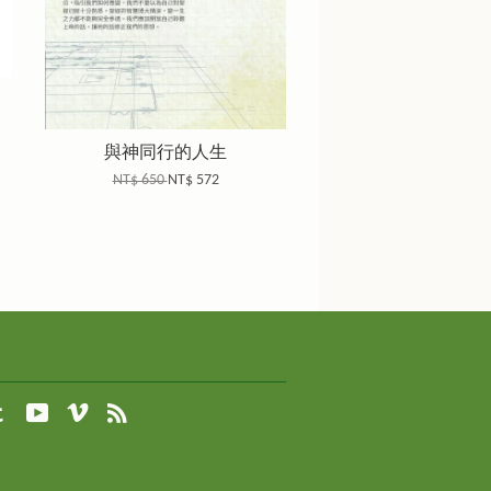
與神同行的人生
NT$ 650
NT$ 572
agram
Tumblr
YouTube
Vimeo
RSS