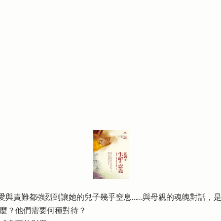
，愛與責難都強烈到讓她的兒子幾乎窒息……與母親的魂魄對話，
什麼？他們需要何種對待？