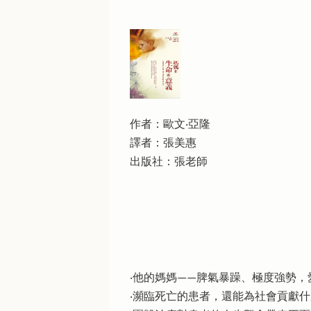
作者：歐文‧亞隆
譯者：張美惠
出版社：張老師
‧他的媽媽——脾氣暴躁、極度強勢
‧瀕臨死亡的患者，還能為社會貢獻