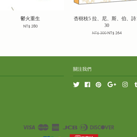
鬱火重生
杏樹枝5 拉、尼、斯、伯、詩1
30
NT$ 280
NT$ 300
NT$ 264
關注我們
Twitter
Facebook
Pinterest
Google
Inst
Visa
Master
American
JCB
Diners
Discover
Express
Club