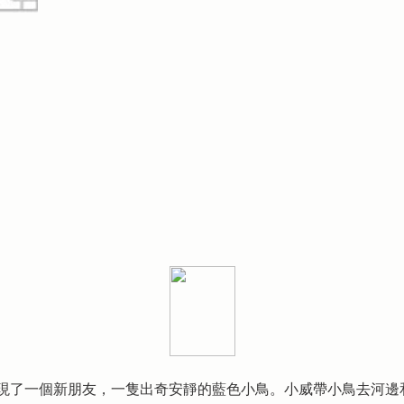
現了一個新朋友，一隻出奇安靜的藍色小鳥。小威帶小鳥去河邊