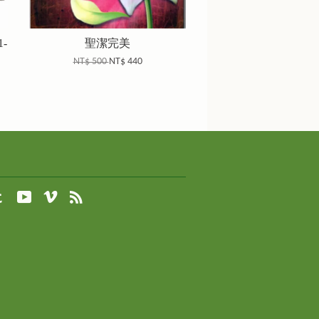
-
聖潔完美
NT$ 500
NT$ 440
agram
Tumblr
YouTube
Vimeo
RSS