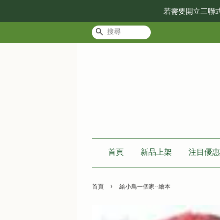
若需要開立三聯
搜尋
首頁
新品上架
注目優惠
›
首頁
給小鳥一個家--繪本