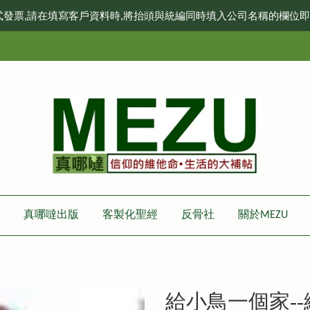
式發票,請在填寫客戶資料時,將抬頭與統編同時填入公司名稱的欄位
真哪噠出版
客製化聖經
反骨社
關於MEZU
給小鳥一個家--