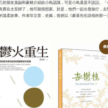
己的朋友臭鼬和豪豬介紹給小鳥認識，可是小鳥還是不說話。「
鳥實在太安靜了，他可能很想家。於是，他們一起出發旅行，去
的溫柔故事。作者菲立普．史戴，曾經以《麥基先生請假的那一天
優