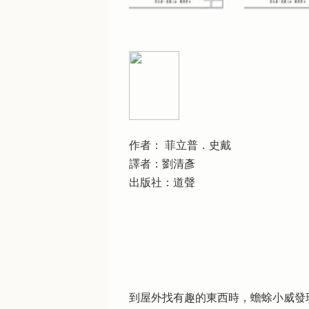
作者： 菲立普．史戴
譯者：劉清彥
出版社：道聲
到屋外找有趣的東西時，蟾蜍小威發