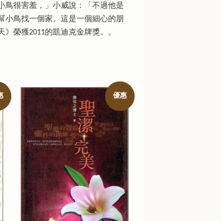
小鳥很害羞，」小威說：「不過他是
幫小鳥找一個家。這是一個細心的朋
》榮獲2011的凱迪克金牌獎。。
惠
優惠