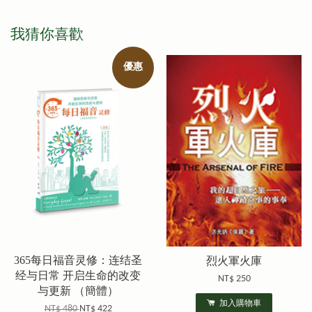
我猜你喜歡
優惠
365每日福音灵修：连结圣
烈火軍火庫
经与日常 开启生命的改变
NT$ 250
与更新 （簡體）
加入購物車
NT$ 480
NT$ 422