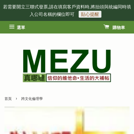
若需要開立三聯式發票,請在填寫客戶資料時,將抬頭與統編同時填
入公司名稱的欄位即可
貼心提醒
選單
購物車
›
首頁
跨文化倫理學