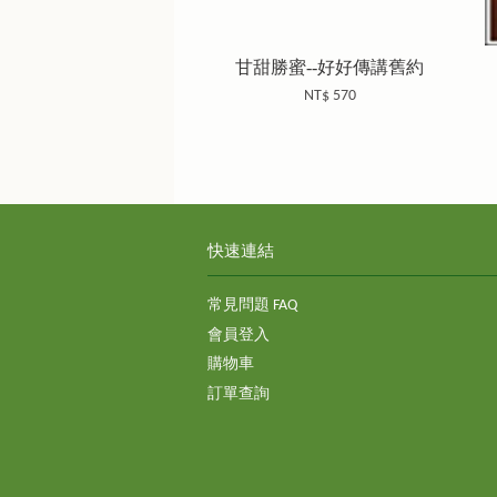
甘甜勝蜜--好好傳講舊約
NT$ 570
快速連結
常見問題 FAQ
會員登入
購物車
訂單查詢