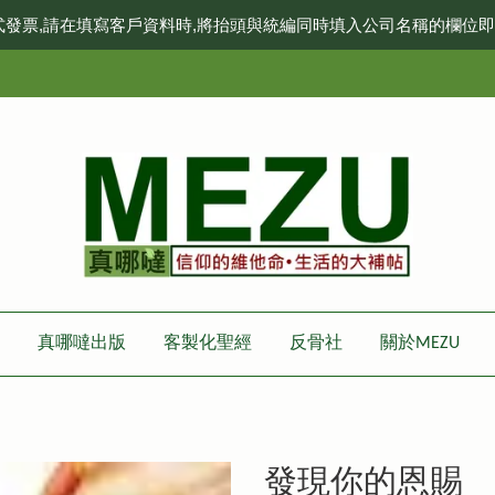
式發票,請在填寫客戶資料時,將抬頭與統編同時填入公司名稱的欄位
真哪噠出版
客製化聖經
反骨社
關於MEZU
發現你的恩賜