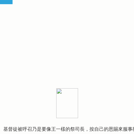
。基督徒被呼召乃是要像王一樣的祭司長，按自己的恩賜來服事