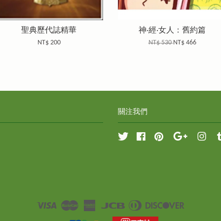
聖典歷代誌精華
神‧經‧女人：舊約篇
NT$ 200
NT$ 530
NT$ 466
關注我們
Twitter
Facebook
Pinterest
Google
Inst
Visa
Master
American
JCB
Diners
Discover
Express
Club