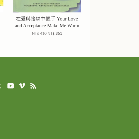
在愛與接納中握手 Your Love
and Acceptance Make Me Warm
NT$ 410
NT$ 361
agram
Tumblr
YouTube
Vimeo
RSS