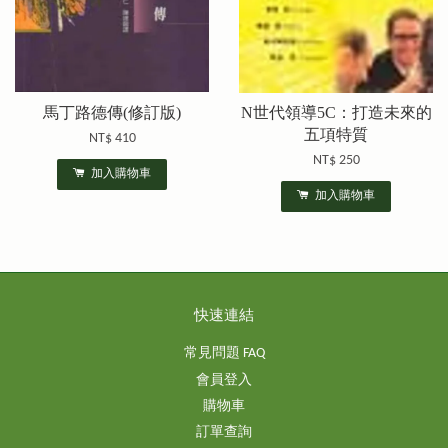
馬丁路德傳(修訂版)
N世代領導5C：打造未來的
五項特質
NT$ 410
NT$ 250
加入購物車
加入購物車
快速連結
常見問題 FAQ
會員登入
購物車
訂單查詢