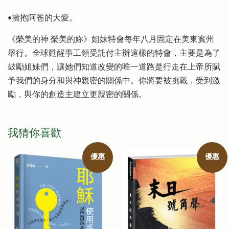
•擁抱阿爸的大愛。
《榮美的神 榮美的妳》姐妹特會每年八月固定在美東賓州
舉行。全球甦醒事工領受託付主辦這樣的特會，主要是為了
鼓勵姐妹們，讓她們知道改變的唯一道路是行走在上帝所賦
予我們的身分和與神親密的關係中。你將要被挑戰，受到激
勵，與你的創造主建立更親密的關係。
我猜你喜歡
優惠
優惠