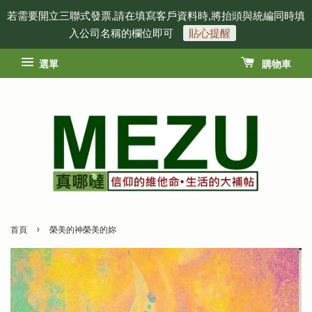
若需要開立三聯式發票,請在填寫客戶資料時,將抬頭與統編同時填
入公司名稱的欄位即可
貼心提醒
選單
購物車
›
首頁
榮美的神榮美的妳