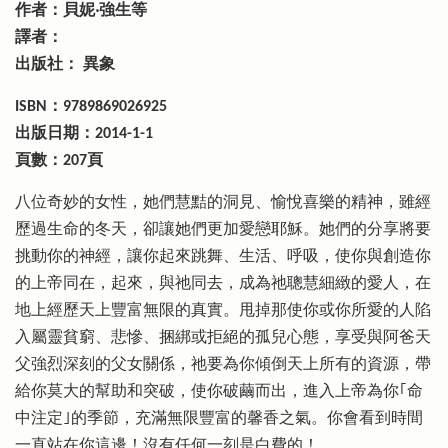
作者：貝妮‧強生等
譯者：
出版社： 異象
ISBN：9789869026925
出版日期：2014-1-1
頁數：207頁
八位奇妙的女性，她們慧黠的洞見、愉悅喜樂的精神，雖經
歷過生命的冬天，卻讓她們更加愛戀耶穌。她們的分享將要
挑動你的神經，讓你起來跳舞、生活、呼吸，使你與創造你
的上帝同在，起來，與祂同去，成為祂聰慧細緻的愛人，在
地上經歷天上豐富無限的真實。甩掉那使你或你所愛的人陷
入屬靈貧窮、悲慘、捆綁或拒絕的孤兒心態，享受與阿爸天
父強烈深刻的父女關係，祂要為你傾倒天上所有的資源，帶
給你莫大的幫助和突破，使你破繭而出，進入上帝為你｢命
中注定｣的季節，充滿無限豐富的馨香之氣。你會看到時間
一直站在你這邊！沒有任何一刻是白費的！