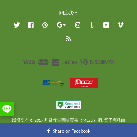
關注我們
Twitter
Facebook
Pinterest
Google
Instagram
Tumblr
YouTube
Vimeo
RSS
Visa
Master
American
JCB
Diners
Discover
Express
Club
版權所有 © 2017 基督教真哪噠買書（MEZU）網. 電子商務由
EasyStore
提供
Share on Facebook