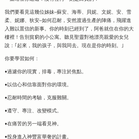
我們要看見這幾位姊妹─蘇安、海蒂、貝妮、文妮、安、雪
柔、妮娜、狄安─如何忍耐，安然渡過生產的陣痛，飛躍進
入難以置信的新事。你的時刻已經到了，阿爸就住在你的大
樓裡！告別貧窮的小公寓。聽見聖靈對祂漂亮親愛的女兒
說：｢起來，我的孩子，與我同去。現在是你的時刻。｣
你要學習如何：
•過濾你的現實，排毒，專注於焦點。
•以信心和信靠面對你的環境。
•忍耐時間的考驗，克服難關。
•遵守、專注、改變模式。
•在痛苦的另一端看見神。
•投身進入神豐富華奢的計畫。