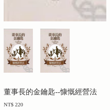
董事長的金鑰匙--慷慨經營法
NT$ 220