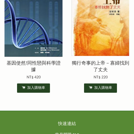
基因使然!同性戀與科學證
獨行奇事的上帝－寡婦找到
據
了丈夫
NT$ 420
NT$ 220
加入購物車
加入購物車
快速連結