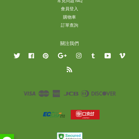
常見問題 FAQ
會員登入
購物車
訂單查詢
關注我們
Twitter
Facebook
Pinterest
Google
Instagram
Tumblr
YouTube
Vimeo
RSS
Visa
Master
American
JCB
Diners
Discover
Express
Club