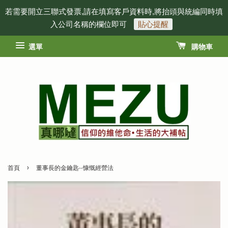
若需要開立三聯式發票,請在填寫客戶資料時,將抬頭與統編同時填
入公司名稱的欄位即可
貼心提醒
選單
購物車
›
首頁
董事長的金鑰匙--慷慨經營法