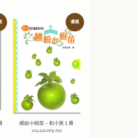
惠
優惠
冊
繽紛小樹苗－初小第１冊
NT$ 630
NT$ 554