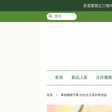
若需要開立三聯
搜尋
首頁
新品上架
注目優惠
›
首頁
事奉團隊手冊-內在生活系列學員版