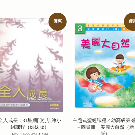
優惠
優
全人成長：31星期門徒訓練小
主題式聖經課程／幼高級第3
組課程（姊妹版）
－圖畫冊 美麗大自然（新
版）
NT$ 1,800
NT$ 1,584