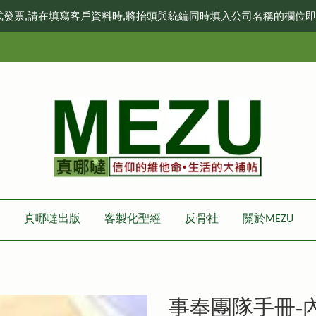
式發票,請在填寫客戶資料時,將抬頭與統編同時填入公司名稱的欄位
真哪噠出版
客製化聖經
反骨社
關於MEZU
事奉團隊手冊-