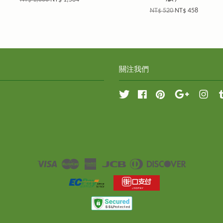
NT$ 520
NT$ 458
關注我們
Twitter
Facebook
Pinterest
Google
Inst
Visa
Master
American
JCB
Diners
Discover
Express
Club