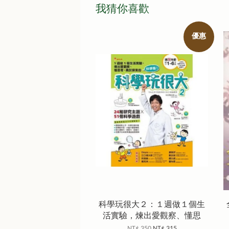
我猜你喜歡
優惠
科學玩很大２：１週做１個生
活實驗，煉出愛觀察、懂思
NT$ 350
NT$ 315