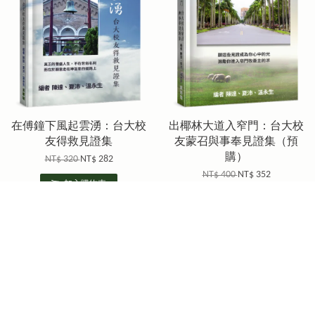
在傅鐘下風起雲湧：台大校
出椰林大道入窄門：台大校
友得救見證集
友蒙召與事奉見證集（預
購）
NT$ 320
NT$ 282
NT$ 400
NT$ 352
加入購物車
加入購物車
優惠
優惠