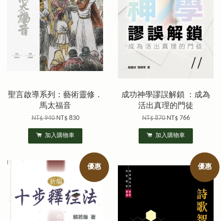
聖言啟導系列：藝術靈修．
成功神學謬誤解鎖 ：成為
馬太福音
活出真理的門徒
NT$ 940
NT$ 830
NT$ 870
NT$ 766
加入購物車
加入購物車
優惠
優惠