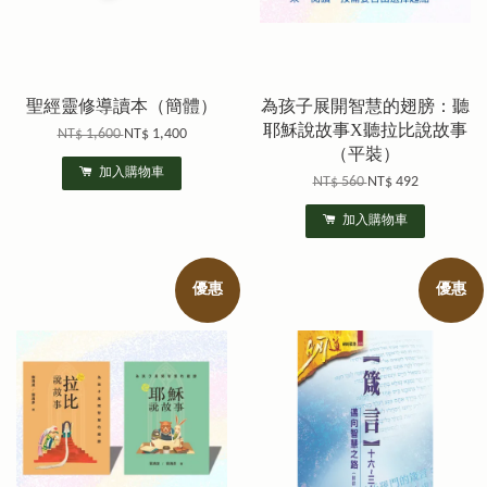
聖經靈修導讀本（簡體）
為孩子展開智慧的翅膀：聽
耶穌說故事X聽拉比說故事
NT$ 1,600
NT$ 1,400
（平裝）
加入購物車
NT$ 560
NT$ 492
加入購物車
優惠
優惠