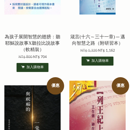
為孩子展開智慧的翅膀：聽
箴言(十六～三十一章) ─ 邁
耶穌說故事X聽拉比說故事
向智慧之路（附研習本）
（軟精裝）
NT$ 1,320
NT$ 1,162
NT$ 800
NT$ 704
加入購物車
加入購物車
優惠
優惠