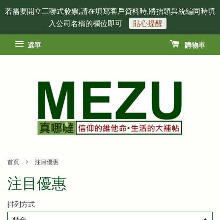
若需要開立三聯式發票,請在填寫客戶資料時,將抬頭與統編同時填
入公司名稱的欄位即可
貼心提醒
選單
購物車
›
首頁
注目優惠
注目優惠
排列方式