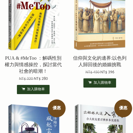
PUA & #MeToo ：解碼性別
信仰與文化的邊界:以色列
權力與情感操控，探討當代
人歸回後的婚姻挑戰
社會的暗潮！
NT$ 450
NT$ 396
NT$ 320
NT$ 280
加入購物車
加入購物車
優惠
優惠