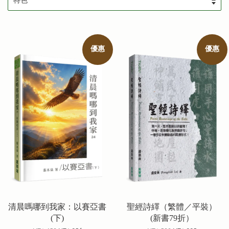
優惠
優惠
清晨嗎哪到我家：以賽亞書
聖經詩繹（繁體／平裝）
(下)
(新書79折）