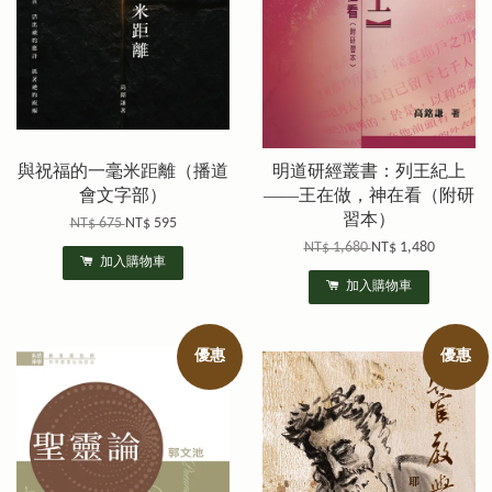
與祝福的一毫米距離（播道
明道研經叢書：列王紀上
會文字部）
——王在做，神在看（附研
習本）
NT$ 675
NT$ 595
NT$ 1,680
NT$ 1,480
加入購物車
加入購物車
優惠
優惠