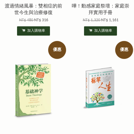
渡過情緒風暴：雙相症的前
嘩！動感家庭祭壇：家庭崇
世今生與治療修復
拜實用手冊
NT$ 480
NT$ 316
NT$ 1,320
NT$ 1,161
加入購物車
加入購物車
優惠
優惠