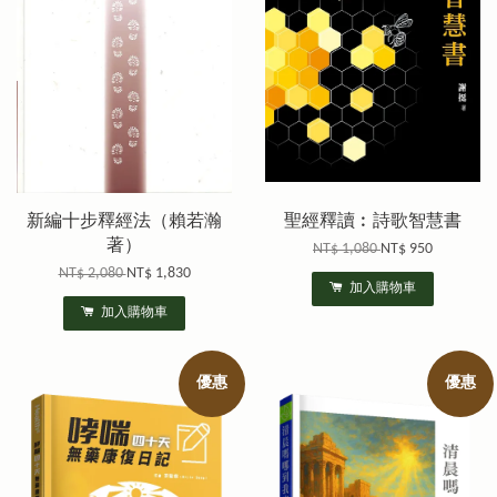
新編十步釋經法（賴若瀚
聖經釋讀︰詩歌智慧書
著）
NT$ 1,080
NT$ 950
NT$ 2,080
NT$ 1,830
加入購物車
加入購物車
優惠
優惠