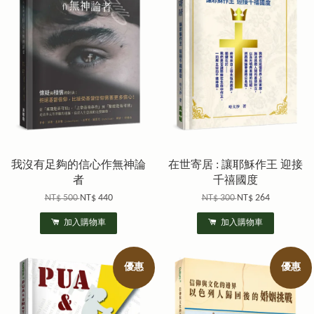
我沒有足夠的信心作無神論
在世寄居 : 讓耶穌作王 迎接
者
千禧國度
NT$ 500
NT$ 440
NT$ 300
NT$ 264
加入購物車
加入購物車
優惠
優惠