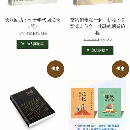
长歌回荡：七十年代回忆录
當我們走在一起，祈禱 : 從
（簡）
泰澤走向合一共融的朝聖旅
程
NT$ 450
NT$ 396
NT$ 400
NT$ 352
加入購物車
加入購物車
優惠
優惠