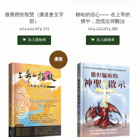
微塵裡的智慧（播道會文字
梭哈的信心⸺ 在上帝的
部）
懷中，恐慌症得醫治
NT$ 650
NT$ 572
NT$ 330
NT$ 280
加入購物車
加入購物車
優惠