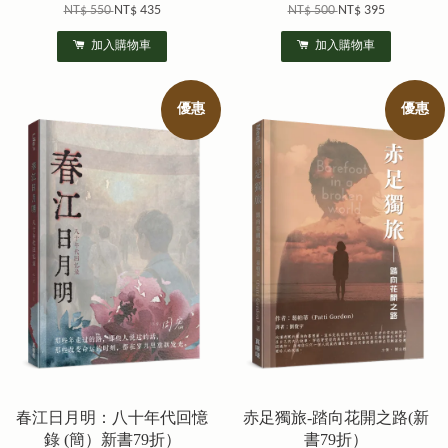
NT$ 550
NT$ 435
NT$ 500
NT$ 395
加入購物車
加入購物車
優惠
優惠
春江日月明：八十年代回憶
赤足獨旅-踏向花開之路(新
錄 (簡）新書79折）
書79折）