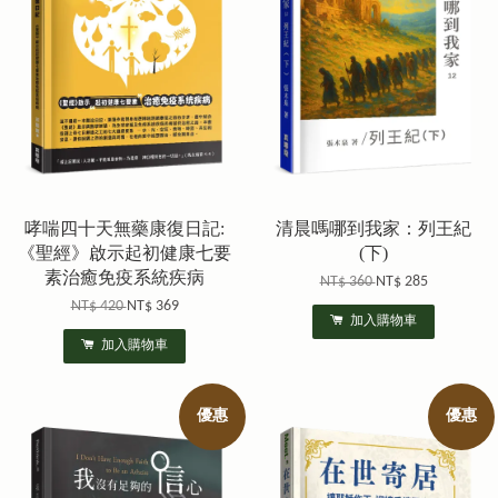
哮喘四十天無藥康復日記:
清晨嗎哪到我家：列王紀
《聖經》啟示起初健康七要
(下)
素治癒免疫系統疾病
NT$ 360
NT$ 285
NT$ 420
NT$ 369
加入購物車
加入購物車
優惠
優惠