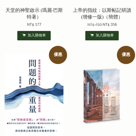
天堂的神聖啟示 (瑪麗‧巴斯
上帝的指紋：以斯帖記研讀
特著）
(增修一版)（簡體）
NT$ 177
NT$ 450
NT$ 356
加入購物車
加入購物車
優惠
優惠