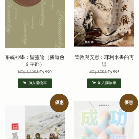
系統神學：聖靈論（播道會
管教與安慰：耶利米書的再
文字部）
思
NT$ 1,125
NT$ 990
NT$ 675
NT$ 595
加入購物車
加入購物車
優惠
優惠