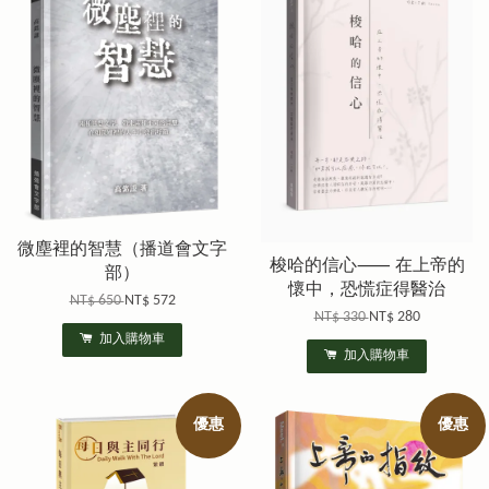
微塵裡的智慧（播道會文字
梭哈的信心⸺ 在上帝的
部）
懷中，恐慌症得醫治
NT$ 650
NT$ 572
NT$ 330
NT$ 280
加入購物車
加入購物車
優惠
優惠