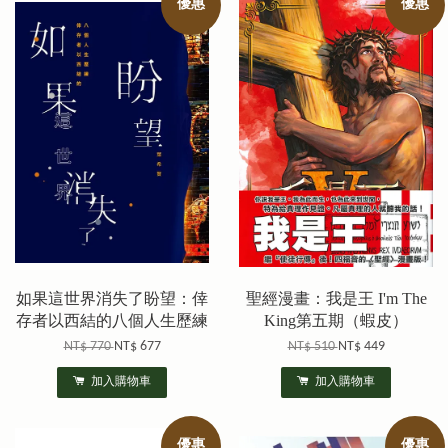
優惠
優惠
如果這世界消失了盼望：倖
聖經漫畫：我是王 I'm The
存者以西結的八個人生歷練
King第五期（蝦皮）
NT$ 770
NT$ 677
NT$ 510
NT$ 449
加入購物車
加入購物車
優惠
優惠