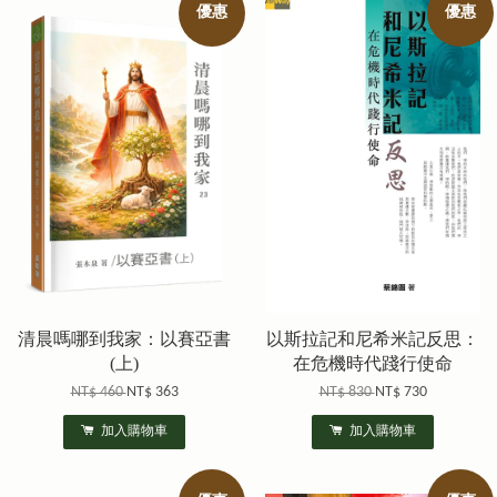
優惠
優惠
清晨嗎哪到我家：以賽亞書
以斯拉記和尼希米記反思：
(上)
在危機時代踐行使命
NT$ 460
NT$ 363
NT$ 830
NT$ 730
加入購物車
加入購物車