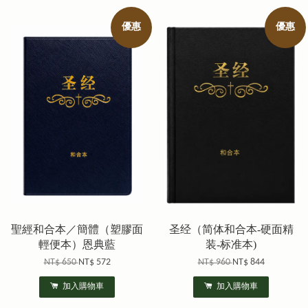
優惠
優惠
聖經和合本／簡體（塑膠面
圣经（简体和合本-硬面精
輕便本）恩典藍
装-标准本)
NT$ 650
NT$ 572
NT$ 960
NT$ 844
加入購物車
加入購物車