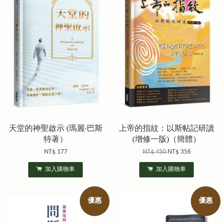
天堂的神聖啟示 (瑪麗‧巴斯
上帝的指紋：以斯帖記研讀
特著）
(增修一版)（簡體）
NT$ 177
NT$ 450
NT$ 356
加入購物車
加入購物車
優惠
優惠