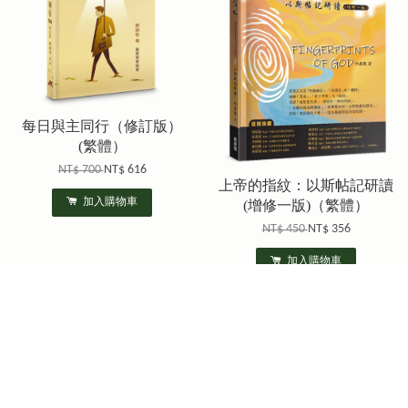
每日與主同行（修訂版）
(繁體）
NT$ 700
NT$ 616
上帝的指紋：以斯帖記研讀
加入購物車
(增修一版)（繁體）
NT$ 450
NT$ 356
加入購物車
優惠