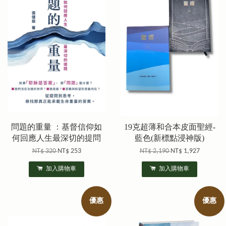
問題的重量 ：基督信仰如
19克超薄和合本皮面聖經-
何回應人生最深切的提問
藍色(新標點浸神版)
NT$ 320
NT$ 253
NT$ 2,190
NT$ 1,927
加入購物車
加入購物車
優惠
優惠