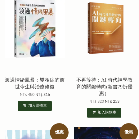
渡過情緒風暴：雙相症的前
不再等待：AI 時代神學教
世今生與治療修復
育的關鍵轉向(新書79折優
惠）
NT$ 480
NT$ 316
NT$ 320
NT$ 253
加入購物車
加入購物車
優惠
優惠