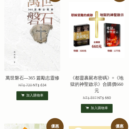
萬世磐石---365 篇勵志靈修
《都靈裹屍布密碼》+《地
獄的神聖啟示》合購價660
NT$ 720
NT$ 634
元
加入購物車
NT$ 897
NT$ 660
加入購物車
優惠
優惠