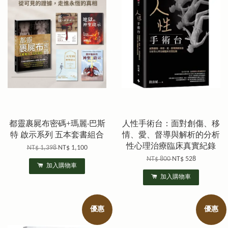
都靈裹屍布密碼+瑪麗‧巴斯
人性手術台：面對創傷、移
特 啟示系列 五本套書組合
情、愛、督導與解析的分析
性心理治療臨床真實紀錄
NT$ 1,398
NT$ 1,100
NT$ 800
NT$ 528
加入購物車
加入購物車
優惠
優惠