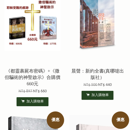
《都靈裹屍布密碼》+《撒
晨聲：新約全書(真哪噠出
但騙術的神聖啟示》合購價
版社）
660元
NT$ 500
NT$ 440
NT$ 897
NT$ 660
加入購物車
加入購物車
優惠
優惠