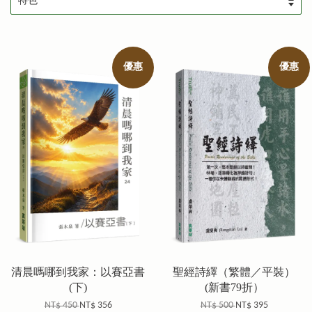
優惠
優惠
清晨嗎哪到我家：以賽亞書
聖經詩繹（繁體／平裝）
(下)
(新書79折）
NT$ 450
NT$ 356
NT$ 500
NT$ 395