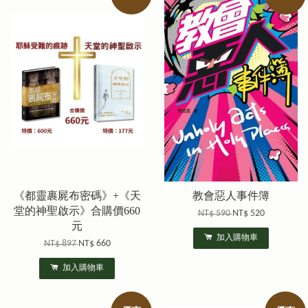
《都靈裹屍布密碼》+《天
教會惡人事件簿
堂的神聖啟示》合購價660
NT$ 590
NT$ 520
元
加入購物車
NT$ 897
NT$ 660
加入購物車