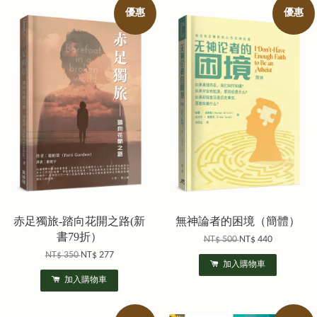
優惠
優惠
赤足獨旅-踏向花開之路(新
無神論者的困境（簡體）
書79折）
NT$ 500
NT$ 440
NT$ 350
NT$ 277
加入購物車
加入購物車